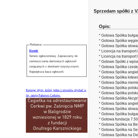
Sprzedam spółki z V
Opis:
* Gotowa Spółka bułga
* Gotowa Spółka węgie
Reklama:
* Gotowa Spółka słow
* Licencja na transpo
Domki
* Licencja na transpor
Serwis ogłoszeniowy. Zapraszamy do
* Gotowe Spółki z wpi
zamieszczania darmowych ogłoszeń
* Gotowa Spółka czesk
związanych z domkami turystycznymi.
* Gotowa Spółka angi
Największa baza ogłoszeń.
* Gotowa Spółka łotew
* Gotowa Spółka niemi
* Gotowa Spółka polsk
Kupując płytę, której jeden z utworów słychać w
* Gotowa Spółka polsk
tle, ratują Państwo Cerkiew.
* Gotowa Spółka Akcyj
* Gotowa Spółka angie
* Gotowa Spółka słowa
* Gotowa Spółka bułgar
* Gotowa fundacja 7.5
* Gotowa Spółka na Be
* Gotowa Spółka na Se
* Gotowa Spółka na D