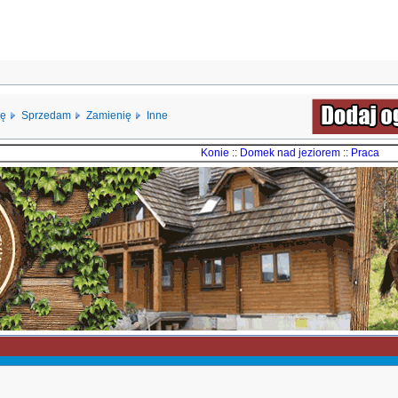
ię
Sprzedam
Zamienię
Inne
Konie
::
Domek nad jeziorem
::
Praca