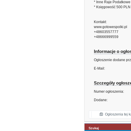
* Inne Raje Podatkow
* Księgowość 500 PLN 
Kontakt:
www.gotowespolki.pl
+48603557777
+48666999559
Informacje o ogł
Ogłoszenie dodane prz
E-Mail:
Szczegóły ogłosz
Numer ogłoszenia:
Dodane:
Ogłoszenia tej k
Szukaj